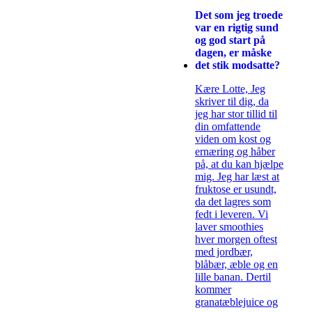
Det som jeg troede
var en rigtig sund
og god start på
dagen, er måske
det stik modsatte?
Kære Lotte, Jeg
skriver til dig, da
jeg har stor tillid til
din omfattende
viden om kost og
ernæring og håber
på, at du kan hjælpe
mig. Jeg har læst at
fruktose er usundt,
da det lagres som
fedt i leveren. Vi
laver smoothies
hver morgen oftest
med jordbær,
blåbær, æble og en
lille banan. Dertil
kommer
granatæblejuice og