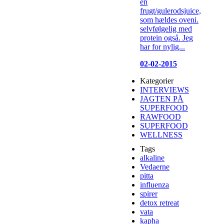
en
frugt/gulerodsjuice,
som hældes oveni.
selvfølgelig med
protein også. Jeg
har for nylig...
02-02-2015
Kategorier
INTERVIEWS
JAGTEN PÅ
SUPERFOOD
RAWFOOD
SUPERFOOD
WELLNESS
Tags
alkaline
Vedaerne
pitta
influenza
spirer
detox retreat
vata
kapha