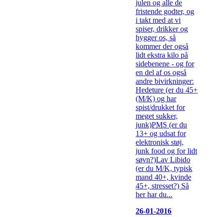
julen og alle de
fristende godter, og
i takt med at vi
spiser, drikker og
hygger os, så
kommer der også
lidt ekstra kilo på
sidebenene - og for
en del af os også
andre bivirkninger:
Hedeture (er du 45+
(M/K) og har
spist/drukket for
meget sukker,
junk)PMS (er du
13+ og udsat for
elektronisk støj,
junk food og for lidt
søvn?)Lav Libido
(er du M/K, typisk
mand 40+, kvinde
45+, stresset?) Så
her har du...
26-01-2016