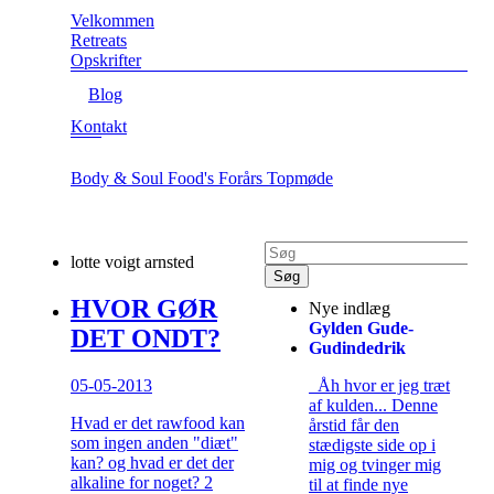
Velkommen
Retreats
Opskrifter
Blog
Kontakt
Body & Soul Food's Forårs Topmøde
lotte voigt arnsted
HVOR GØR
Nye indlæg
Gylden Gude-
DET ONDT?
Gudindedrik
05-05-2013
Åh hvor er jeg træt
af kulden... Denne
Hvad er det rawfood kan
årstid får den
som ingen anden "diæt"
stædigste side op i
kan? og hvad er det der
mig og tvinger mig
alkaline for noget? 2
til at finde nye