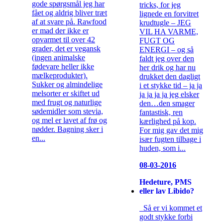
gode spørgsmål jeg har
tricks, for jeg
fået og aldrig bliver træt
lignede en forvitret
af at svare på. Rawfood
krudtugle – JEG
er mad der ikke er
VIL HA VARME,
opvarmet til over 42
FUGT OG
grader, det er vegansk
ENERGI – og så
(ingen animalske
faldt jeg over den
fødevare heller ikke
her drik og har nu
mælkeprodukter).
drukket den dagligt
Sukker og almindelige
i et stykke tid – ja ja
melsorter er skiftet ud
ja ja ja ja jeg elsker
med frugt og naturlige
den…den smager
sødemidler som stevia,
fantastisk, ren
og mel er lavet af frø og
kærlighed på kop.
nødder. Bagning sker i
For mig gav det mig
en...
især fugten tilbage i
huden, som i...
08-03-2016
Hedeture, PMS
eller lav Libido?
Så er vi kommet et
godt stykke forbi