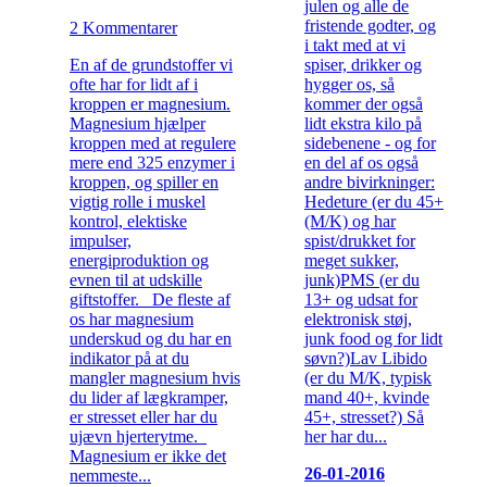
julen og alle de
fristende godter, og
2 Kommentarer
i takt med at vi
spiser, drikker og
En af de grundstoffer vi
hygger os, så
ofte har for lidt af i
kommer der også
kroppen er magnesium.
lidt ekstra kilo på
Magnesium hjælper
sidebenene - og for
kroppen med at regulere
en del af os også
mere end 325 enzymer i
andre bivirkninger:
kroppen, og spiller en
Hedeture (er du 45+
vigtig rolle i muskel
(M/K) og har
kontrol, elektiske
spist/drukket for
impulser,
meget sukker,
energiproduktion og
junk)PMS (er du
evnen til at udskille
13+ og udsat for
giftstoffer. De fleste af
elektronisk støj,
os har magnesium
junk food og for lidt
underskud og du har en
søvn?)Lav Libido
indikator på at du
(er du M/K, typisk
mangler magnesium hvis
mand 40+, kvinde
du lider af lægkramper,
45+, stresset?) Så
er stresset eller har du
her har du...
ujævn hjerterytme.
Magnesium er ikke det
26-01-2016
nemmeste...