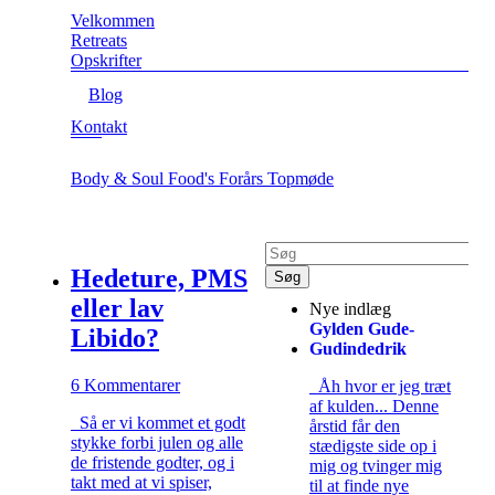
Velkommen
Retreats
Opskrifter
Blog
Kontakt
Body & Soul Food's Forårs Topmøde
Hedeture, PMS
eller lav
Nye indlæg
Gylden Gude-
Libido?
Gudindedrik
6 Kommentarer
Åh hvor er jeg træt
af kulden... Denne
Så er vi kommet et godt
årstid får den
stykke forbi julen og alle
stædigste side op i
de fristende godter, og i
mig og tvinger mig
takt med at vi spiser,
til at finde nye