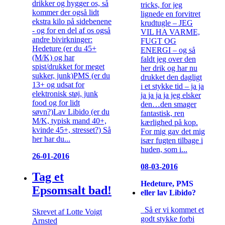
drikker og hygger os, så
tricks, for jeg
kommer der også lidt
lignede en forvitret
ekstra kilo på sidebenene
krudtugle – JEG
- og for en del af os også
VIL HA VARME,
andre bivirkninger:
FUGT OG
Hedeture (er du 45+
ENERGI – og så
(M/K) og har
faldt jeg over den
spist/drukket for meget
her drik og har nu
sukker, junk)PMS (er du
drukket den dagligt
13+ og udsat for
i et stykke tid – ja ja
elektronisk støj, junk
ja ja ja ja jeg elsker
food og for lidt
den…den smager
søvn?)Lav Libido (er du
fantastisk, ren
M/K, typisk mand 40+,
kærlighed på kop.
kvinde 45+, stresset?) Så
For mig gav det mig
her har du...
især fugten tilbage i
huden, som i...
26-01-2016
08-03-2016
Tag et
Hedeture, PMS
Epsomsalt bad!
eller lav Libido?
Så er vi kommet et
Skrevet af Lotte Voigt
godt stykke forbi
Arnsted