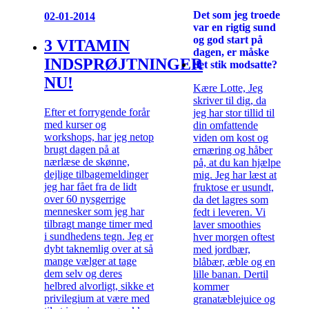
Det som jeg troede
02-01-2014
var en rigtig sund
og god start på
3 VITAMIN
dagen, er måske
INDSPRØJTNINGER
det stik modsatte?
NU!
Kære Lotte, Jeg
skriver til dig, da
Efter et forrygende forår
jeg har stor tillid til
med kurser og
din omfattende
workshops, har jeg netop
viden om kost og
brugt dagen på at
ernæring og håber
nærlæse de skønne,
på, at du kan hjælpe
dejlige tilbagemeldinger
mig. Jeg har læst at
jeg har fået fra de lidt
fruktose er usundt,
over 60 nysgerrige
da det lagres som
mennesker som jeg har
fedt i leveren. Vi
tilbragt mange timer med
laver smoothies
i sundhedens tegn. Jeg er
hver morgen oftest
dybt taknemlig over at så
med jordbær,
mange vælger at tage
blåbær, æble og en
dem selv og deres
lille banan. Dertil
helbred alvorligt, sikke et
kommer
privilegium at være med
granatæblejuice og