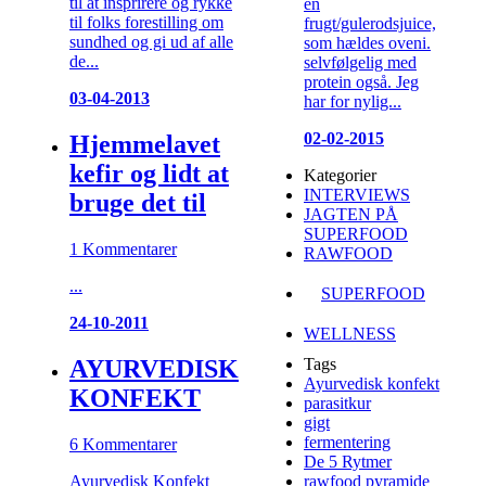
til at insprirere og rykke
en
til folks forestilling om
frugt/gulerodsjuice,
sundhed og gi ud af alle
som hældes oveni.
de...
selvfølgelig med
protein også. Jeg
03-04-2013
har for nylig...
02-02-2015
Hjemmelavet
kefir og lidt at
Kategorier
INTERVIEWS
bruge det til
JAGTEN PÅ
SUPERFOOD
1 Kommentarer
RAWFOOD
...
SUPERFOOD
24-10-2011
WELLNESS
AYURVEDISK
Tags
Ayurvedisk konfekt
KONFEKT
parasitkur
gigt
fermentering
6 Kommentarer
De 5 Rytmer
Ayurvedisk Konfekt
rawfood pyramide