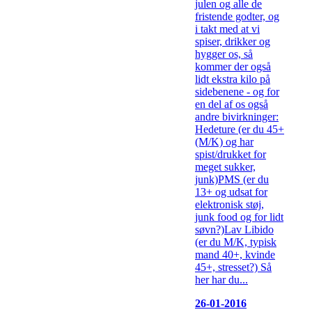
julen og alle de
fristende godter, og
i takt med at vi
spiser, drikker og
hygger os, så
kommer der også
lidt ekstra kilo på
sidebenene - og for
en del af os også
andre bivirkninger:
Hedeture (er du 45+
(M/K) og har
spist/drukket for
meget sukker,
junk)PMS (er du
13+ og udsat for
elektronisk støj,
junk food og for lidt
søvn?)Lav Libido
(er du M/K, typisk
mand 40+, kvinde
45+, stresset?) Så
her har du...
26-01-2016