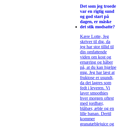
Det som jeg troede
var en rigtig sund
og god start på
dagen, er måske
det stik modsatte?
Kære Lotte, Jeg
skriver til dig, da
jeg har stor tillid til
din omfattende
viden om kost og
ernæring og håber
på, at du kan hjælpe
mig. Jeg har læst at
fruktose er usundt,
da det lagres som
fedt i leveren. Vi
laver smoothies
hver morgen oftest
med jordbær,
blåbær, æble og en
lille banan. Dertil
kommer
granatæblejuice og