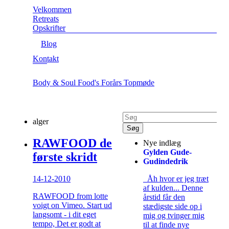
Velkommen
Retreats
Opskrifter
Blog
Kontakt
Body & Soul Food's Forårs Topmøde
alger
RAWFOOD de
Nye indlæg
Gylden Gude-
første skridt
Gudindedrik
14-12-2010
Åh hvor er jeg træt
af kulden... Denne
RAWFOOD from lotte
årstid får den
voigt on Vimeo. Start ud
stædigste side op i
langsomt - i dit eget
mig og tvinger mig
tempo, Det er godt at
til at finde nye