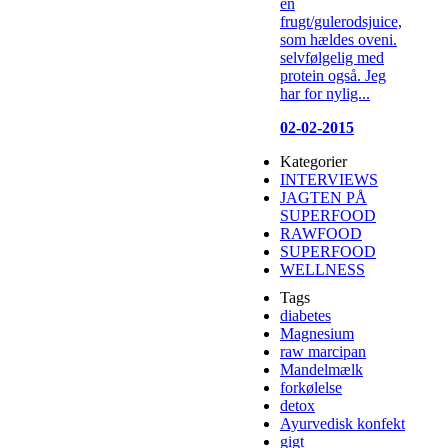
en
frugt/gulerodsjuice,
som hældes oveni.
selvfølgelig med
protein også. Jeg
har for nylig...
02-02-2015
Kategorier
INTERVIEWS
JAGTEN PÅ
SUPERFOOD
RAWFOOD
SUPERFOOD
WELLNESS
Tags
diabetes
Magnesium
raw marcipan
Mandelmælk
forkølelse
detox
Ayurvedisk konfekt
gigt