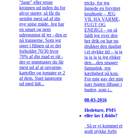
"faste" eller rense
tricks, for jeg
kroppen ud inden du for
lignede en forvitret
alvor starter, så får du
krudtugle – JEG
nemlig mest ud af din
VIL HA VARME,
nye spise måde. Jeg har
FUGT OG
en smart og nem
ENERGI – og så
udrensning til jer - den er
faldt jeg over den
på trapperne. Som jeg
her drik og har nu
siger i filmen så er det
drukket den dagligt
forholdet 70/30 hvor
i et stykke tid – ja ja
70% af din mad er råt -
ja ja ja ja jeg elsker
der er grøntsager du får
den…den smager
mest ud af at opvarme,
fantastisk, ren
kartofler og tomater er 2
kærlighed på kop.
af dem. Start langsomt
For mig gav det mig
ud med lidt...
især fugten tilbage i
huden, som i...
08-03-2016
Hedeture, PMS
eller lav Libido?
Så er vi kommet et
godt stykke forbi